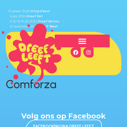
⁠17 januari 2026
Dorpsfeest
6 juni 2026
Dreef Eet
11-12-13-14 juli 2026
Dreef Kermis
⁠21 november 2026
Dreef Weet
Comforza
Volg ons op Facebook
FACEBOOKPAGINA DREEF LEEFT