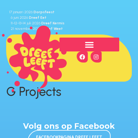
⁠17 januari 2026
Dorpsfeest
6 juni 2026
Dreef Eet
11-12-13-14 juli 2026
Dreef Kermis
⁠21 november 2026
Dreef Weet
G Projects
Volg ons op Facebook
FACEBOOKPAGINA DREEF LEEFT